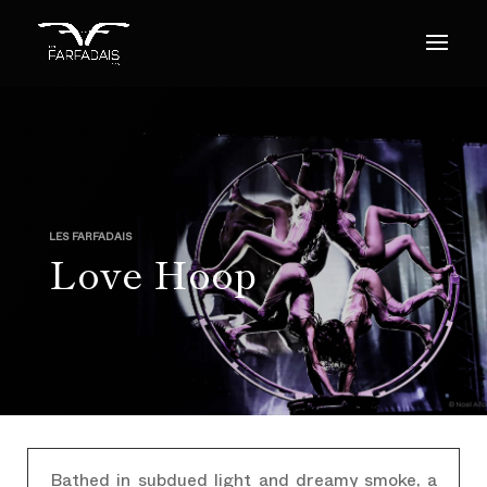
LES FARFADAIS
Love Hoop
Bathed in subdued light and dreamy smoke, a