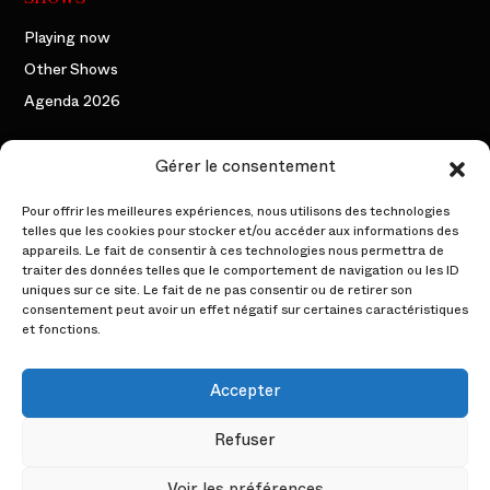
Playing now
Other Shows
Agenda 2026
THE COMPANY
Gérer le consentement
The founding duo
Pour offrir les meilleures expériences, nous utilisons des technologies
telles que les cookies pour stocker et/ou accéder aux informations des
The Artists
appareils. Le fait de consentir à ces technologies nous permettra de
traiter des données telles que le comportement de navigation ou les ID
Backstage
uniques sur ce site. Le fait de ne pas consentir ou de retirer son
consentement peut avoir un effet négatif sur certaines caractéristiques
PROFESSIONAL AREA
et fonctions.
Events
Accepter
The Acts
Refuser
The Characters